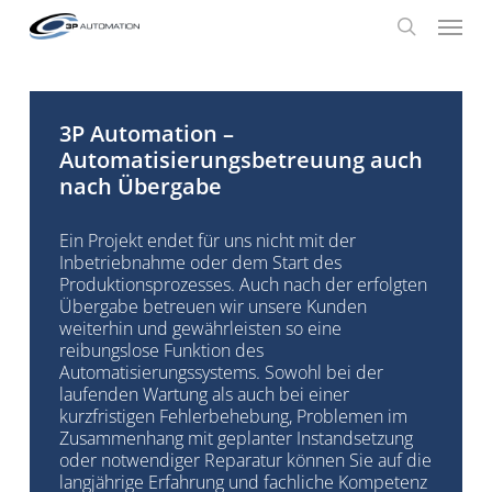
Skip
Menu
to
search
main
content
3P Automation –
Automatisierungsbetreuung auch
nach Übergabe
Ein Projekt endet für uns nicht mit der
Inbetriebnahme oder dem Start des
Produktionsprozesses. Auch nach der erfolgten
Übergabe betreuen wir unsere Kunden
weiterhin und gewährleisten so eine
reibungslose Funktion des
Automatisierungssystems. Sowohl bei der
laufenden Wartung als auch bei einer
kurzfristigen Fehlerbehebung, Problemen im
Zusammenhang mit geplanter Instandsetzung
oder notwendiger Reparatur können Sie auf die
langjährige Erfahrung und fachliche Kompetenz