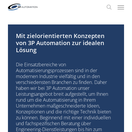
Skip
Menu
to
search
main
content
Mit zielorientierten Konzepten
von 3P Automation zur idealen
Lösung
Die Einsatzbereiche von
Automatisierungsprozessen sind in der
modernen Industrie vielfältig und in den
verschiedensten Branchen zu finden. Daher
haben wir bei 3P Automation unser
Leistungsangebot breit aufgestellt, um Ihnen
rund um die Automatisierung in Ihrem
Unternehmen maßgeschneiderte Ideen,
Konzeptionen und die richtige Technik bieten
zu können. Beginnend mit einer individuellen
und fachspezifischen Beratung über
Engineering-Dienstleistungen bis hin zum